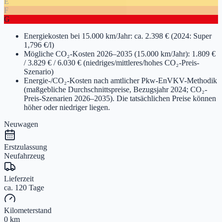
E
F
G
Energiekosten bei 15.000 km/Jahr: ca. 2.398 € (2024: Super
1,796 €/l)
Mögliche CO₂-Kosten 2026–2035 (15.000 km/Jahr): 1.809 €
/ 3.829 € / 6.030 € (niedriges/mittleres/hohes CO₂-Preis-
Szenario)
Energie-/CO₂-Kosten nach amtlicher Pkw-EnVKV-Methodik
(maßgebliche Durchschnittspreise, Bezugsjahr 2024; CO₂-
Preis-Szenarien 2026–2035). Die tatsächlichen Preise können
höher oder niedriger liegen.
Neuwagen
Erstzulassung
Neufahrzeug
Lieferzeit
ca. 120 Tage
Kilometerstand
0 km