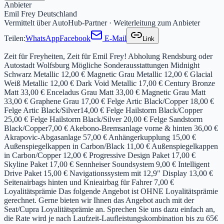
Anbieter
Emil Frey Deutschland
Vermittelt über AutoHub-Partner · Weiterleitung zum Anbieter
Teilen:
WhatsApp
Facebook
E-Mail
Link
Zeit für Freyheiten, Zeit für Emil Frey! Abholung Rendsburg oder
Autostadt Wolfsburg Mögliche Sonderausstattungen Midnight
Schwarz Metallic 12,00 € Magnetic Grau Metallic 12,00 € Glacial
Weiß Metallic 12,00 € Dark Void Metallic 17,00 € Century Bronze
Matt 33,00 € Enceladus Grau Matt 33,00 € Magnetic Grau Matt
33,00 € Graphene Grau 17,00 € Felge Artic Black/Copper 18,00 €
Felge Artic Black/Silver14,00 € Felge Hailstorm Black/Copper
25,00 € Felge Hailstorm Black/Silver 20,00 € Felge Sandstorm
Black/Copper7,00 € Akebono-Bremsanlage vorne & hinten 36,00 €
Akrapovic-Abgasanlage 57,00 € Anhängerkupplung 15,00 €
Außenspiegelkappen in Carbon/Black 11,00 € Außenspiegelkappen
in Carbon/Copper 12,00 € Progressive Design Paket 17,00 €
Skyline Paket 17,00 € Sennheiser Soundsystem 9,00 € Intelligent
Drive Paket 15,00 € Navigationssystem mit 12,9" Display 13,00 €
Seitenairbags hinten und Knieairbag für Fahrer 7,00 €
Loyalitätsprämie Das folgende Angebot ist OHNE Loyalitätsprämie
gerechnet. Gerne bieten wir Ihnen das Angebot auch mit der
Seat/Cupra Loyalitätsprämie an. Sprechen Sie uns dazu einfach an,
die Rate wird je nach Laufzeit-Laufleistungskombination bis zu 65€