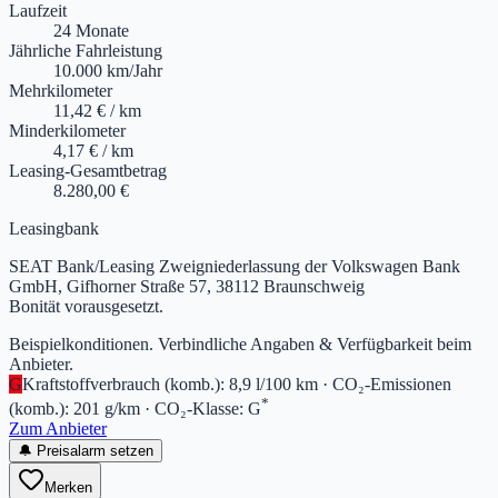
Laufzeit
24 Monate
Jährliche Fahrleistung
10.000 km/Jahr
Mehrkilometer
11,42 € / km
Minderkilometer
4,17 € / km
Leasing-Gesamtbetrag
8.280,00 €
Leasingbank
SEAT Bank/Leasing Zweigniederlassung der Volkswagen Bank
GmbH, Gifhorner Straße 57, 38112 Braunschweig
Bonität vorausgesetzt.
Beispielkonditionen. Verbindliche Angaben & Verfügbarkeit beim
Anbieter.
G
Kraftstoffverbrauch (komb.)
:
8,9 l/100 km
·
CO₂-Emissionen
*
(komb.)
:
201 g/km
·
CO₂-Klasse
:
G
Zum Anbieter
🔔 Preisalarm setzen
Merken