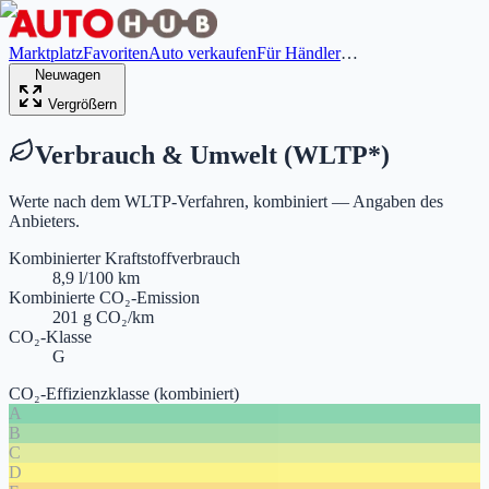
Marktplatz
Favoriten
Auto verkaufen
Für Händler
…
Neuwagen
Vergrößern
Verbrauch & Umwelt (WLTP
*
)
Werte nach dem WLTP-Verfahren, kombiniert — Angaben des
Anbieters.
Kombinierter Kraftstoffverbrauch
8,9 l/100 km
Kombinierte CO₂-Emission
201 g CO₂/km
CO₂-Klasse
G
CO₂-Effizienzklasse (kombiniert)
A
B
C
D