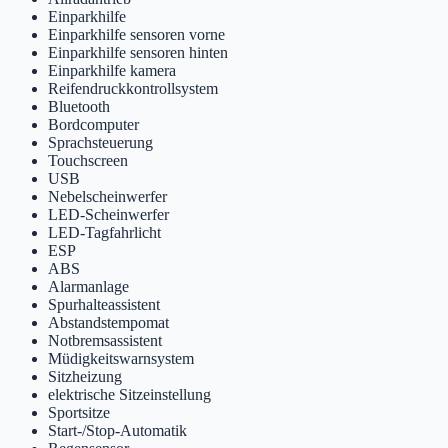
Einparkhilfe
Einparkhilfe sensoren vorne
Einparkhilfe sensoren hinten
Einparkhilfe kamera
Reifendruckkontrollsystem
Bluetooth
Bordcomputer
Sprachsteuerung
Touchscreen
USB
Nebelscheinwerfer
LED-Scheinwerfer
LED-Tagfahrlicht
ESP
ABS
Alarmanlage
Spurhalteassistent
Abstandstempomat
Notbremsassistent
Müdigkeitswarnsystem
Sitzheizung
elektrische Sitzeinstellung
Sportsitze
Start-/Stop-Automatik