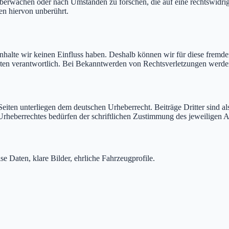
u überwachen oder nach Umständen zu forschen, die auf eine rechtswidri
en hiervon unberührt.
 Inhalte wir keinen Einfluss haben. Deshalb können wir für diese fremd
r Seiten verantwortlich. Bei Bekanntwerden von Rechtsverletzungen werd
 Seiten unterliegen dem deutschen Urheberrecht. Beiträge Dritter sind a
rheberrechtes bedürfen der schriftlichen Zustimmung des jeweiligen Au
 Daten, klare Bilder, ehrliche Fahrzeugprofile.