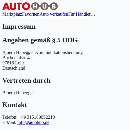
Marktplatz
Favoriten
Auto verkaufen
Für Händler
…
Impressum
Angaben gemäß § 5 DDG
Bjoern Habegger Kommunikationsberatung
Buchentalstr. 4
97816 Lohr
Deutschland
Vertreten durch
Bjoern Habegger
Kontakt
Telefon: +49 315188052210
E-Mail:
info@autohub.de