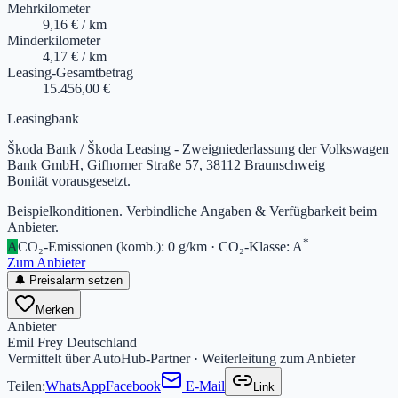
Mehrkilometer
9,16 € / km
Minderkilometer
4,17 € / km
Leasing-Gesamtbetrag
15.456,00 €
Leasingbank
Škoda Bank / Škoda Leasing - Zweigniederlassung der Volkswagen
Bank GmbH, Gifhorner Straße 57, 38112 Braunschweig
Bonität vorausgesetzt.
Beispielkonditionen. Verbindliche Angaben & Verfügbarkeit beim
Anbieter.
*
A
CO₂-Emissionen (komb.)
:
0 g/km
·
CO₂-Klasse
:
A
Zum Anbieter
🔔 Preisalarm setzen
Merken
Anbieter
Emil Frey Deutschland
Vermittelt über AutoHub-Partner · Weiterleitung zum Anbieter
Teilen:
WhatsApp
Facebook
E-Mail
Link