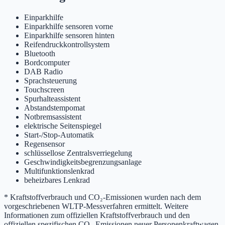
Einparkhilfe
Einparkhilfe sensoren vorne
Einparkhilfe sensoren hinten
Reifendruckkontrollsystem
Bluetooth
Bordcomputer
DAB Radio
Sprachsteuerung
Touchscreen
Spurhalteassistent
Abstandstempomat
Notbremsassistent
elektrische Seitenspiegel
Start-/Stop-Automatik
Regensensor
schlüssellose Zentralsverriegelung
Geschwindigkeitsbegrenzungsanlage
Multifunktionslenkrad
beheizbares Lenkrad
* Kraftstoffverbrauch und CO₂-Emissionen wurden nach dem
vorgeschriebenen WLTP-Messverfahren ermittelt. Weitere
Informationen zum offiziellen Kraftstoffverbrauch und den
offiziellen spezifischen CO₂-Emissionen neuer Personenkraftwagen