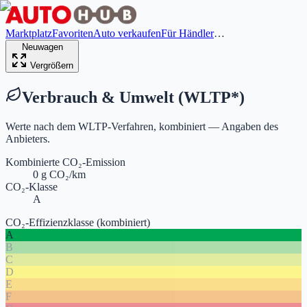
Marktplatz
Favoriten
Auto verkaufen
Für Händler
…
Neuwagen
Vergrößern
Verbrauch & Umwelt (WLTP
*
)
Werte nach dem WLTP-Verfahren, kombiniert — Angaben des
Anbieters.
Kombinierte CO₂-Emission
0 g CO₂/km
CO₂-Klasse
A
CO₂-Effizienzklasse (kombiniert)
A
B
C
D
E
F