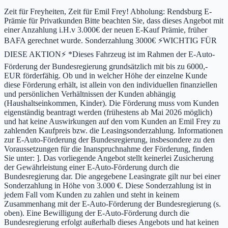
Zeit für Freyheiten, Zeit für Emil Frey! Abholung: Rendsburg E-
Prämie für Privatkunden Bitte beachten Sie, dass dieses Angebot mit
einer Anzahlung i.H.v 3.000€ der neuen E-Kauf Prämie, früher
BAFA gerechnet wurde. Sonderzahlung 3000€ ⚡WICHTIG FÜR
DIESE AKTION⚡ *Dieses Fahrzeug ist im Rahmen der E-Auto-
Förderung der Bundesregierung grundsätzlich mit bis zu 6000,-
EUR förderfähig. Ob und in welcher Höhe der einzelne Kunde
diese Förderung erhält, ist allein von den individuellen finanziellen
und persönlichen Verhältnissen der Kunden abhängig
(Haushaltseinkommen, Kinder). Die Förderung muss vom Kunden
eigenständig beantragt werden (frühestens ab Mai 2026 möglich)
und hat keine Auswirkungen auf den vom Kunden an Emil Frey zu
zahlenden Kaufpreis bzw. die Leasingsonderzahlung. Informationen
zur E-Auto-Förderung der Bundesregierung, insbesondere zu den
Voraussetzungen für die Inanspruchnahme der Förderung, finden
Sie unter: ]. Das vorliegende Angebot stellt keinerlei Zusicherung
der Gewährleistung einer E-Auto-Förderung durch die
Bundesregierung dar. Die angegebene Leasingrate gilt nur bei einer
Sonderzahlung in Höhe von 3.000 €. Diese Sonderzahlung ist in
jedem Fall vom Kunden zu zahlen und steht in keinem
Zusammenhang mit der E-Auto-Förderung der Bundesregierung (s.
oben). Eine Bewilligung der E-Auto-Förderung durch die
Bundesregierung erfolgt außerhalb dieses Angebots und hat keinen