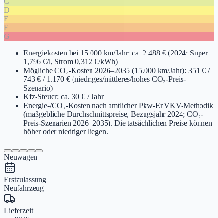
C
D
E
F
G
Energiekosten bei 15.000 km/Jahr: ca. 2.488 € (2024: Super
1,796 €/l, Strom 0,312 €/kWh)
Mögliche CO₂-Kosten 2026–2035 (15.000 km/Jahr): 351 € /
743 € / 1.170 € (niedriges/mittleres/hohes CO₂-Preis-
Szenario)
Kfz-Steuer: ca. 30 € / Jahr
Energie-/CO₂-Kosten nach amtlicher Pkw-EnVKV-Methodik
(maßgebliche Durchschnittspreise, Bezugsjahr 2024; CO₂-
Preis-Szenarien 2026–2035). Die tatsächlichen Preise können
höher oder niedriger liegen.
Neuwagen
Erstzulassung
Neufahrzeug
Lieferzeit