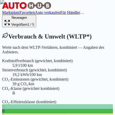
Marktplatz
Favoriten
Auto verkaufen
Für Händler
…
Neuwagen
Vergrößern
1
/
5
Verbrauch & Umwelt (WLTP
*
)
Werte nach dem WLTP-Verfahren, kombiniert — Angaben des
Anbieters.
Kraftstoffverbrauch (gewichtet, kombiniert)
5,9 l/100 km
Stromverbrauch (gewichtet, kombiniert)
19,2 kWh/100 km
CO₂-Emissionen (gewichtet, kombiniert)
39 g CO₂/km
CO₂-Klasse (gewichtet kombiniert)
B
CO₂-Effizienzklasse (kombiniert)
A
B