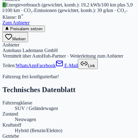
B
Energieverbrauch (gewichtet, komb.)
:
19,2 kWh/100 km plus 5,9
l/100 km
·
CO₂-Emissionen (gewichtet, komb.)
:
39 g/km
·
CO₂-
*
Klasse
:
B
Zum Anbieter
🔔 Preisalarm setzen
Merken
Anbieter
Autohaus Lademann GmbH
Vermittelt über AutoHub-Partner · Weiterleitung zum Anbieter
Teilen:
WhatsApp
Facebook
E-Mail
Link
Fahrzeug frei konfigurierbar!
Technisches Datenblatt
Fahrzeugklasse
SUV / Geländewagen
Zustand
Neuwagen
Kraftstoff
Hybrid (Benzin/Elektro)
Getriebe