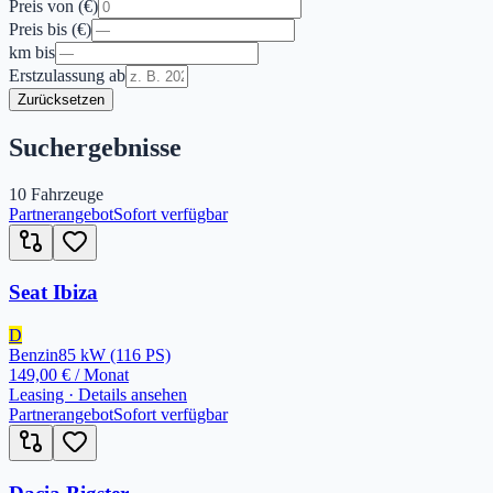
Preis von (€)
Preis bis (€)
km bis
Erstzulassung ab
Zurücksetzen
Suchergebnisse
10
Fahrzeuge
Partnerangebot
Sofort verfügbar
Seat Ibiza
D
Benzin
85
kW
(116 PS)
149,00 €
/ Monat
Leasing · Details ansehen
Partnerangebot
Sofort verfügbar