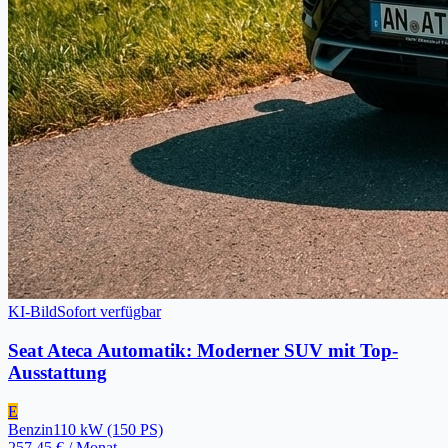
KI-Bild
Sofort verfügbar
Seat Ateca Automatik: Moderner SUV mit Top-
Ausstattung
E
Benzin
110
kW
(150 PS)
257,45 €
/ Monat