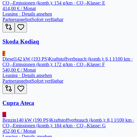
CO₂-Emissionen (komb.): 154 g/km · CO₂-Klasse: E
414,00 €
/ Monat
Leasing · Details ansehen
Partnerangebot
Sofort verfügbar
Skoda Kodiaq
F
Diesel
142
kW
(193 PS)
Kraftstoffverbrauch (komb.): 6,1 l/100 km ·
CO₂-Emissionen (komb.): 172 g/km · CO₂-Klasse: F
540,00 €
/ Monat
Leasing · Details ansehen
Partnerangebot
Sofort verfügbar
Cupra Ateca
G
Benzin
140
kW
(190 PS)
Kraftstoffverbrauch (komb.): 8,1 l/100 km ·
CO₂-Emissionen (komb.): 184 g/km · CO₂-Klasse: G
452,00 €
/ Monat
Leasing · Details ansehen