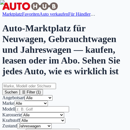
Marktplatz
Favoriten
Auto verkaufen
Für Händler
…
Auto-Marktplatz für
Neuwagen, Gebrauchtwagen
und Jahreswagen — kaufen,
leasen oder im Abo. Sehen Sie
jedes Auto, wie es wirklich ist
Suchen
☰ Filter
(1)
Angebotsart
Marke
Modell
Karosserie
Kraftstoff
Zustand