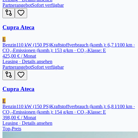
Partnerangebot
Sofort verfügbar
Cupra Ateca
E
Benzin
110
kW
(150 PS)
Kraftstoffverbrauch (komb.): 6,7 l/100 km ·
CO₂-Emissionen (komb.): 153 g/km · CO₂-Klasse: E
425,00 €
/ Monat
Leasing · Details ansehen
Partnerangebot
Sofort verfügbar
Cupra Ateca
E
Benzin
110
kW
(150 PS)
Kraftstoffverbrauch (komb.): 6,8 l/100 km ·
CO₂-Emissionen (komb.): 154 g/km · CO₂-Klasse: E
398,00 €
/ Monat
Leasing · Details ansehen
Top-Preis