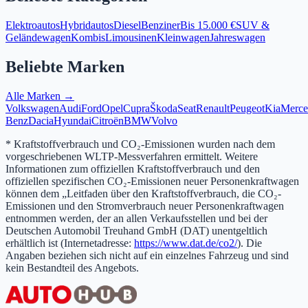
Elektroautos
Hybridautos
Diesel
Benziner
Bis 15.000 €
SUV &
Geländewagen
Kombis
Limousinen
Kleinwagen
Jahreswagen
Beliebte Marken
Alle Marken →
Volkswagen
Audi
Ford
Opel
Cupra
Škoda
Seat
Renault
Peugeot
Kia
Merce
Benz
Dacia
Hyundai
Citroën
BMW
Volvo
* Kraftstoffverbrauch und CO₂-Emissionen wurden nach dem
vorgeschriebenen WLTP-Messverfahren ermittelt. Weitere
Informationen zum offiziellen Kraftstoffverbrauch und den
offiziellen spezifischen CO₂-Emissionen neuer Personenkraftwagen
können dem „Leitfaden über den Kraftstoffverbrauch, die CO₂-
Emissionen und den Stromverbrauch neuer Personenkraftwagen
entnommen werden, der an allen Verkaufsstellen und bei der
Deutschen Automobil Treuhand GmbH (DAT) unentgeltlich
erhältlich ist (Internetadresse:
https://www.dat.de/co2/
). Die
Angaben beziehen sich nicht auf ein einzelnes Fahrzeug und sind
kein Bestandteil des Angebots.