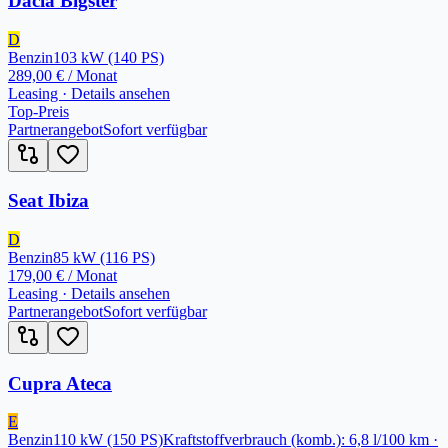
Dacia Bigster
D
Benzin
103
kW
(140 PS)
289,00 €
/ Monat
Leasing · Details ansehen
Top-Preis
Partnerangebot
Sofort verfügbar
Seat Ibiza
D
Benzin
85
kW
(116 PS)
179,00 €
/ Monat
Leasing · Details ansehen
Partnerangebot
Sofort verfügbar
Cupra Ateca
E
Benzin
110
kW
(150 PS)
Kraftstoffverbrauch (komb.): 6,8 l/100 km ·